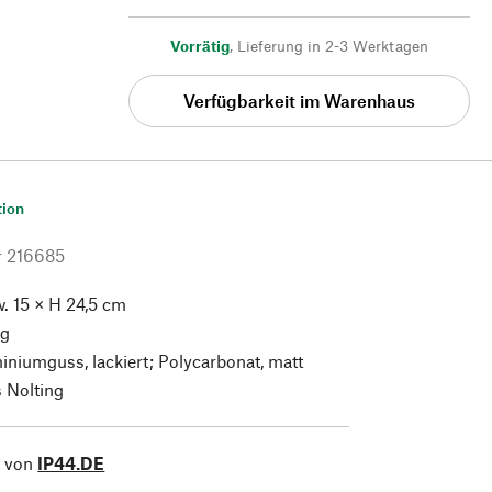
Vorrätig
,
Lieferung in 2-3 Werktagen
Verfügbarkeit im Warenhaus
tion
r
216685
. 15 × H 24,5 cm
g
iniumguss, lackiert; Polycarbonat, matt
 Nolting
l von
IP44.DE