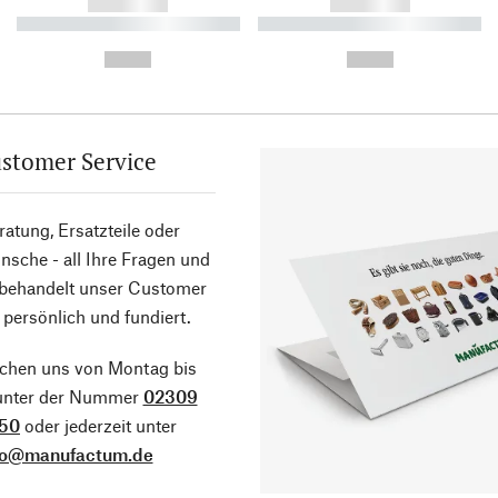
------------
------------
----------- ----------- ----------
----------- ----------- ----------
-
-
--,-- €
--,-- €
stomer Service
atung, Ersatzteile oder
sche - all Ihre Fragen und
 behandelt unser Customer
 persönlich und fundiert.
ichen uns von Montag bis
 unter der Nummer
02309
50
oder jederzeit unter
fo@manufactum.de