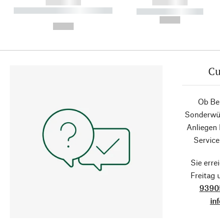
------------
------------
----------- ----------- ----------
----------- -----------
-
--,-- €
--,-- €
Cu
Ob Ber
Sonderwün
Anliegen
Service
Sie erre
Freitag
9390
in