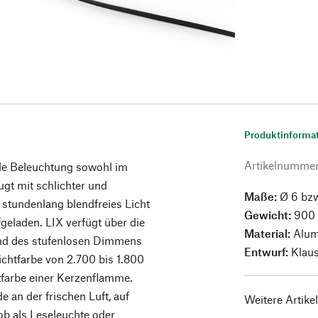
Produktinforma
Artikelnumme
lle Beleuchtung sowohl im
gt mit schlichter und
Maße:
Ø 6 bzw
 stundenlang blendfreies Licht
Gewicht:
900 
geladen. LIX verfügt über die
Material:
Alum
nd des stufenlosen Dimmens
Entwurf:
Klaus
ichtfarbe von 2.700 bis 1.800
tfarbe einer Kerzenflamme.
e an der frischen Luft, auf
Weitere Artike
b als Leseleuchte oder