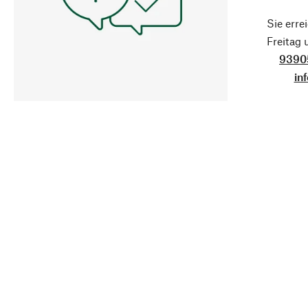
Sie erre
Freitag
9390
in