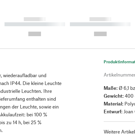
------------
------------
----------- ----------- ----------
----------- ----------- ----------
-
-
--,-- €
--,-- €
Produktinforma
Artikelnumme
ar, wiederaufladbar und
nach IP44. Die kleine Leuchte
Maße:
Ø 6,1 bz
dustrielle Leuchten. Ihre
Gewicht:
400 
 Lieferumfang enthalten sind
Material:
Poly
gen der Leuchte, sowie ein
Entwurf:
Joan
kulaufzeit: bei 100 %
bis zu 14 h, bei 25 %
h.
Weitere Artike