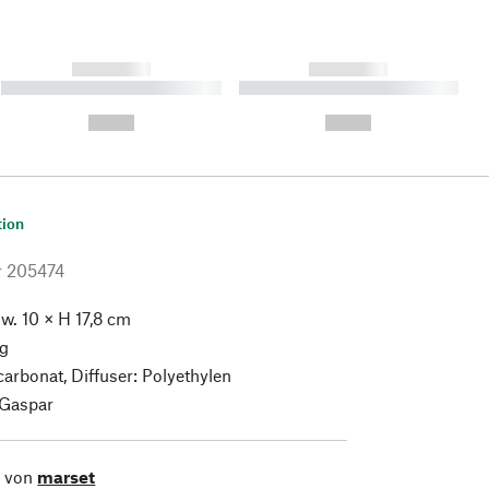
------------
------------
----------- ----------- ----------
----------- ----------- ----------
- -----------
-
--,-- €
--,-- €
tion
r
205474
w. 10 × H 17,8 cm
g
carbonat, Diffuser: Polyethylen
 Gaspar
l von
marset