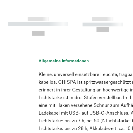
------------
------------
----------- ----------- ----------
----------- -----------
-
--,-- €
--,-- €
Allgemeine Informationen
Kleine, universell einsetzbare Leuchte, tragb
kabellos. CHISPA ist spritzwassergeschützt 
erinnert in ihrer Gestaltung an hochwertige in
Lichtstärke ist in drei Stufen verstellbar. Im
eine mit Haken versehene Schnur zum Aufhän
Ladekabel mit USB- auf USB-C-Anschluss. Ak
Lichtstärke: bis zu 7 h, bei 50 % Lichtstärke: 
Lichtstärke: bis zu 28 h, Akkuladezeit: ca. 10 