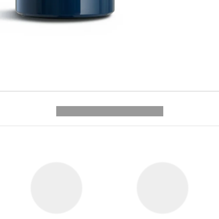
---------- --------------