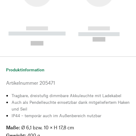
------------
------------
----------- ----------- --------
----------- -----------
---
--,-- €
--,-- €
Produktinformation
Artikelnummer
205471
Tragbare, dreistufig dimmbare Akkuleuchte mit Ladekabel
Auch als Pendelleuchte einsetzbar dank mitgeliefertem Haken
und Seil
IP44 – temporär auch im Außenbereich nutzbar
Maße:
Ø 6,1 bzw. 10 × H 17,8 cm
Gewicht:
400 g