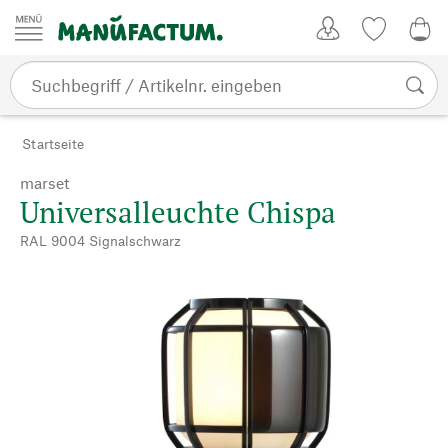
Zum Inhalt springen
Kundenkonto
Merkliste
0,0
Startseite
marset
Universalleuchte Chispa
RAL 9004 Signalschwarz