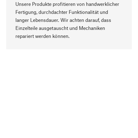
Unsere Produkte profitieren von handwerklicher
Fertigung, durchdachter Funktionalität und
langer Lebensdauer. Wir achten darauf, dass
Einzelteile ausgetauscht und Mechaniken
Nach oben
repariert werden können.
Bewusst
Nachhaltigkeit steht im Fokus unserer
Produktauswahl. Wir setzen auf natürliche
Inhaltsstoffe und Materialien, die gepflegt werden
können, sowie auf eine ressourcenschonende
und sozialverträgliche Produktion.