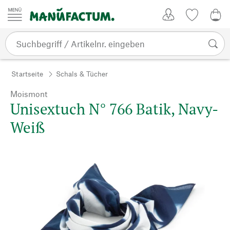
Zum Inhalt springen
Kundenkonto
Merkliste
0,0
Startseite
Schals & Tücher
Moismont
Unisextuch N° 766 Batik, Navy-
Weiß