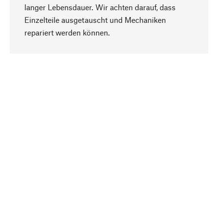
langer Lebensdauer. Wir achten darauf, dass
Einzelteile ausgetauscht und Mechaniken
Nach oben
repariert werden können.
Bewusst
Nachhaltigkeit steht im Fokus unserer
Produktauswahl. Wir setzen auf natürliche
Inhaltsstoffe und Materialien, die gepflegt werden
können, sowie auf eine ressourcenschonende
und sozialverträgliche Produktion.
Ausgewählt