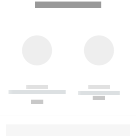
---------- --------------
------------
------------
----------- ----------- --------
----------- -----------
---
--,-- €
--,-- €