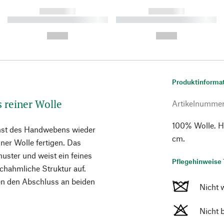
------------
------------
----------- ----------- ----------
----------- ----------- ----------
-
-
--,-- €
--,-- €
Produktinforma
 reiner Wolle
Artikelnumme
100% Wolle. He
unst des Handwebens wieder
cm.
iner Wolle fertigen. Das
ster und weist ein feines
Pflegehinweise 
chahmliche Struktur auf.
en den Abschluss an beiden
Nicht 
Nicht 