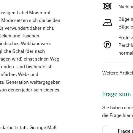
Nicht 
nsässigen Label Moismont
Bügeln
r Mode setzen sich die beiden
Bügele
 Es verwundert daher nicht,
tücken und Taschen
Profes
es indisches Webhandwerk
Perchl
liche Schal (der nach
normal
ragen wird) einst seinen Weg
unden. Und bis heute ist
Weitere Artike
arnfärbe-, Web- und
 zu Generation weitergegeben
 von denen jeder sein eigenes,
Frage zum
Sie haben ein
die Frage hier
ndarbeit statt. Geringe Maß-
Frage 