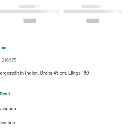
------------
------------
----------- ----------- ----------
----------- ----------- ----------
- -----------
-
--,-- €
--,-- €
tion
r
216575
rgestellt in Indien. Breite 45 cm, Länge 180
Textil
waschen
bleichen