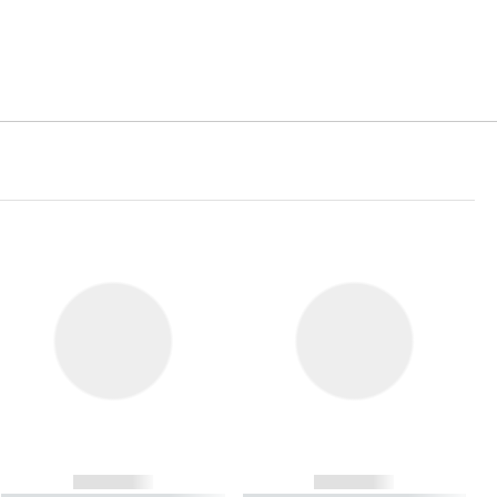
------------
------------