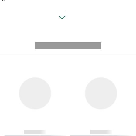
---------- --------------
------------
------------