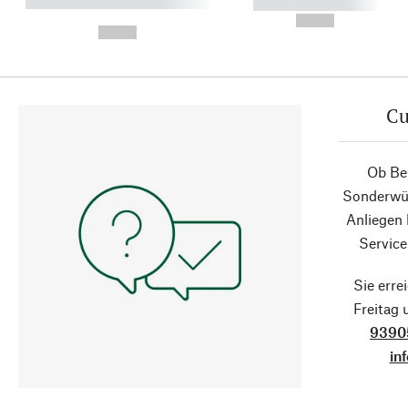
----------- ----------- ----------
----------- -----------
-
--,-- €
--,-- €
Cu
Ob Ber
Sonderwün
Anliegen
Service
Sie erre
Freitag
9390
in