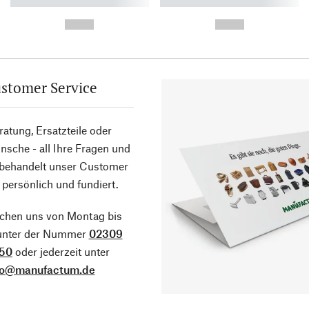
----------- ----------- ----------
----------- ----------- ----------
-
-
--,-- €
--,-- €
stomer Service
atung, Ersatzteile oder
sche - all Ihre Fragen und
 behandelt unser Customer
 persönlich und fundiert.
ichen uns von Montag bis
 unter der Nummer
02309
50
oder jederzeit unter
fo@manufactum.de