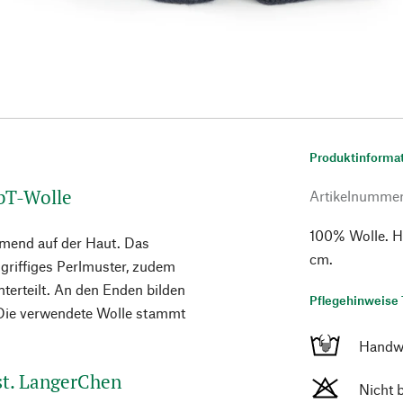
Produktinforma
bT-Wolle
Artikelnumme
100% Wolle. He
rmend auf der Haut. Das
cm.
n griffiges Perlmuster, zudem
unterteilt. An den Enden bilden
Pflegehinweise 
 Die verwendete Wolle stammt
Handw
sst. LangerChen
Nicht 