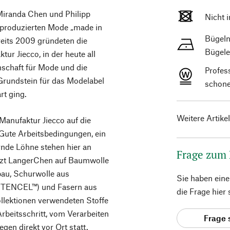
Miranda Chen und Philipp
Nicht 
 produzierten Mode „made in
Bügeln
ereits 2009 gründeten die
Bügele
ur Jiecco, in der heute all
enschaft für Mode und die
Profes
 Grundstein für das Modelabel
schone
rt ging.
Weitere Artike
 Manufaktur Jiecco auf die
 Gute Arbeitsbedingungen, ein
nde Löhne stehen hier an
Frage zum
setzt LangerChen auf Baumwolle
bau, Schurwolle aus
Sie haben ein
ll (TENCEL™) und Fasern aus
die Frage hier
Kollektionen verwendeten Stoffe
Arbeitsschritt, vom Verarbeiten
Frage 
en direkt vor Ort statt.