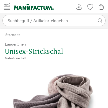
Zum Inhalt springen
Kundenkonto
Merkliste
0,0
Startseite
LangerChen
Unisex-Strickschal
Naturtöne hell