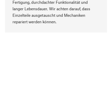
Fertigung, durchdachter Funktionalität und
langer Lebensdauer. Wir achten darauf, dass
Einzelteile ausgetauscht und Mechaniken
Nach oben
repariert werden können.
Bewusst
Nachhaltigkeit steht im Fokus unserer
Produktauswahl. Wir setzen auf natürliche
Inhaltsstoffe und Materialien, die gepflegt werden
können, sowie auf eine ressourcenschonende
und sozialverträgliche Produktion.