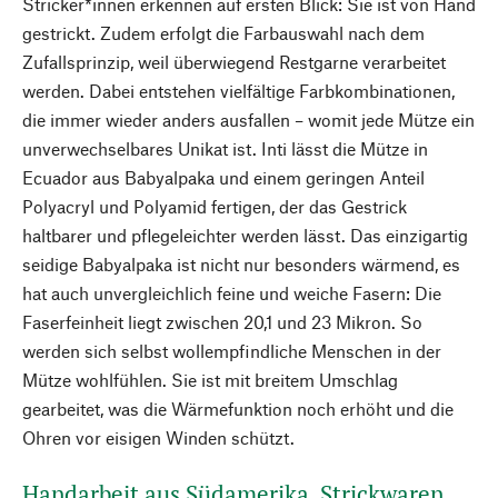
Stricker*innen erkennen auf ersten Blick: Sie ist von Hand
gestrickt. Zudem erfolgt die Farbauswahl nach dem
Zufallsprinzip, weil überwiegend Restgarne verarbeitet
werden. Dabei entstehen vielfältige Farbkombinationen,
die immer wieder anders ausfallen – womit jede Mütze ein
unverwechselbares Unikat ist. Inti lässt die Mütze in
Ecuador aus Babyalpaka und einem geringen Anteil
Polyacryl und Polyamid fertigen, der das Gestrick
haltbarer und pflegeleichter werden lässt. Das einzigartig
seidige Babyalpaka ist nicht nur besonders wärmend, es
hat auch unvergleichlich feine und weiche Fasern: Die
Faserfeinheit liegt zwischen 20,1 und 23 Mikron. So
werden sich selbst wollempfindliche Menschen in der
Mütze wohlfühlen. Sie ist mit breitem Umschlag
gearbeitet, was die Wärmefunktion noch erhöht und die
Ohren vor eisigen Winden schützt.
Handarbeit aus Südamerika. Strickwaren