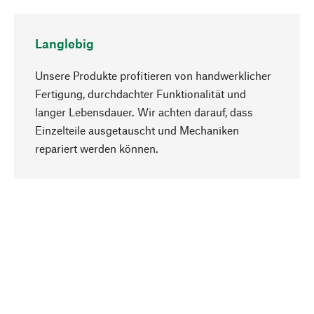
Langlebig
Unsere Produkte profitieren von handwerklicher
Fertigung, durchdachter Funktionalität und
langer Lebensdauer. Wir achten darauf, dass
Einzelteile ausgetauscht und Mechaniken
Nach oben
repariert werden können.
Bewusst
Nachhaltigkeit steht im Fokus unserer
Produktauswahl. Wir setzen auf natürliche
Inhaltsstoffe und Materialien, die gepflegt werden
können, sowie auf eine ressourcenschonende