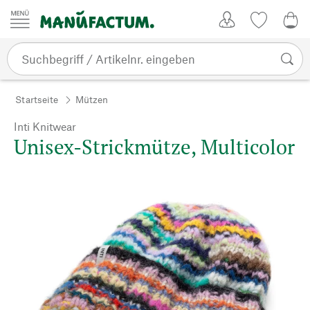
Zum Inhalt springen
Kundenkonto
Merkliste
0,0
Startseite
Mützen
Inti Knitwear
Unisex-Strickmütze, Multicolor