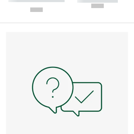
----------- -----------
---
--,-- €
--,-- €