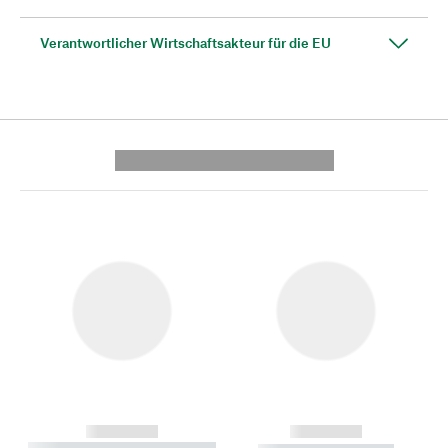
Verantwortlicher Wirtschaftsakteur für die EU
---------- --------------
------------
------------
----------- ----------- --------