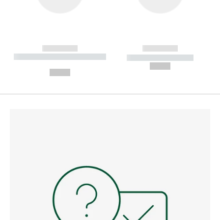
------------
------------
----------- ----------- --------
----------- -----------
---
--,-- €
--,-- €