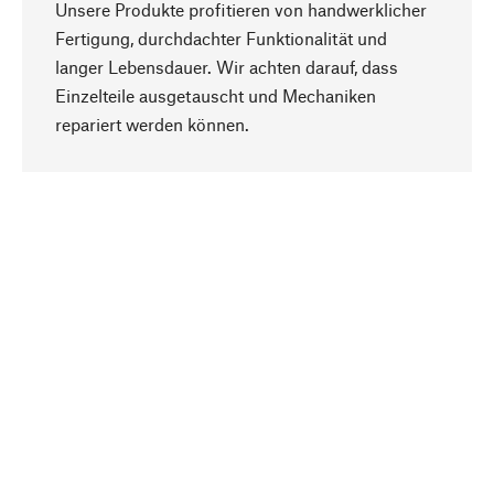
Unsere Produkte profitieren von handwerklicher
Fertigung, durchdachter Funktionalität und
langer Lebensdauer. Wir achten darauf, dass
Einzelteile ausgetauscht und Mechaniken
Nach oben
repariert werden können.
Bewusst
Nachhaltigkeit steht im Fokus unserer
Produktauswahl. Wir setzen auf natürliche
Inhaltsstoffe und Materialien, die gepflegt werden
können, sowie auf eine ressourcenschonende
und sozialverträgliche Produktion.