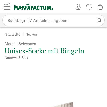
Zum Inhalt springen
Kundenkonto
Merkliste
0,0
Startseite
Socken
Merz b. Schwanen
Unisex-Socke mit Ringeln
Naturweiß-Blau