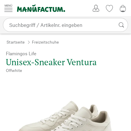
Zum Inhalt springen
Kundenkonto
Merkliste
0,0
Startseite
Freizeitschuhe
Flamingos Life
Unisex-Sneaker Ventura
Offwhite