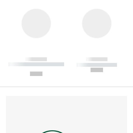
------------
------------
----------- ----------- --------
----------- -----------
---
--,-- €
--,-- €