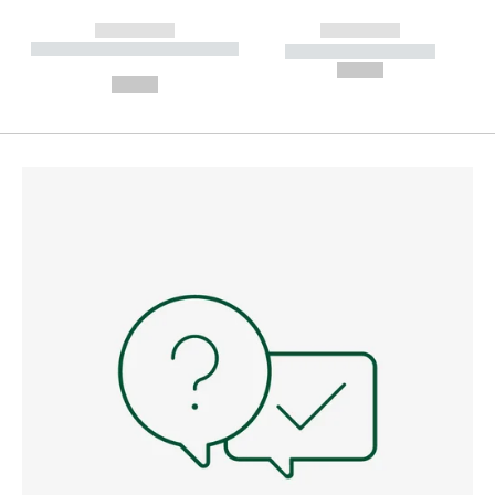
------------
------------
----------- ----------- --------
----------- -----------
---
--,-- €
--,-- €