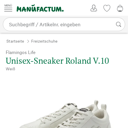
Zum Inhalt springen
Kundenkonto
Merkliste
0,0
Startseite
Freizeitschuhe
Flamingos Life
Unisex-Sneaker Roland V.10
Weiß