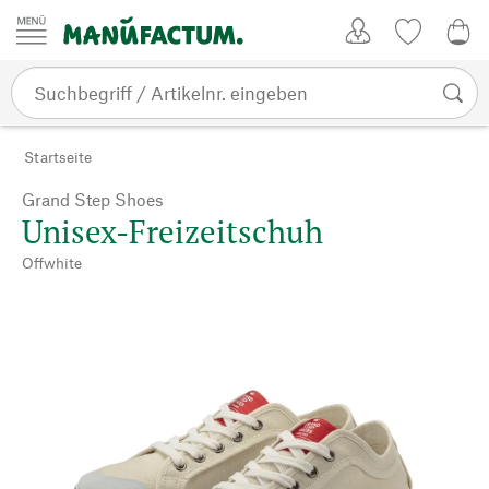
Zum Inhalt springen
Kundenkonto
Merkliste
0,0
Startseite
Grand Step Shoes
Unisex-Freizeitschuh
Offwhite