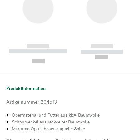
------------
------------
----------- ----------- --------
----------- -----------
---
--,-- €
--,-- €
Produktinformation
Artikelnummer
204513
Obermaterial und Futter aus kbA-Baumwolle
Schnürsenkel aus recycelter Baumwolle
Maritime Optik, bootstaugliche Sohle