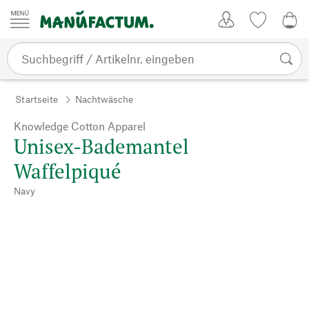
Zum Inhalt springen
Kundenkonto
Merkliste
0,0
Startseite
Nachtwäsche
Knowledge Cotton Apparel
Unisex-Bademantel
Waffelpiqué
Navy