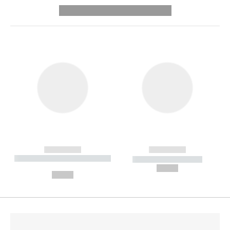
---------- --------------
------------
------------
----------- ----------- --------
----------- -----------
---
--,-- €
--,-- €