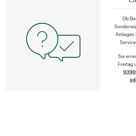
Ob Ber
Sonderwün
Anliegen
Service
Sie erre
Freitag
9390
in