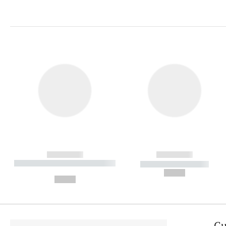
------------
------------
----------- ----------- ----------
----------- -----------
-
--,-- €
--,-- €
Cu