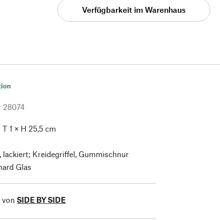
Verfügbarkeit im Warenhaus
tion
r
28074
 T 1 × H 25,5 cm
lackiert; Kreidegriffel, Gummischnur
ard Glas
l von
SIDE BY SIDE