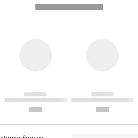
---------- --------------
------------
------------
----------- ----------- ----------
----------- ----------- ----------
-
-
--,-- €
--,-- €
stomer Service