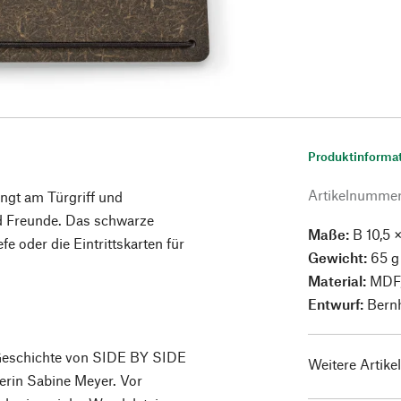
Produktinforma
Artikelnumme
ängt am Türgriff und
nd Freunde. Das schwarze
Maße:
B 10,5 ×
e oder die Eintrittskarten für
Gewicht:
65 g
Material:
MDF, 
Entwurf:
Bernh
 Geschichte von SIDE BY SIDE
Weitere Artike
nerin Sabine Meyer. Vor