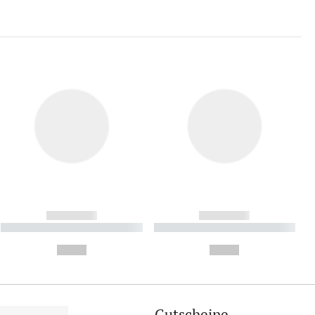
------------
------------
----------- ----------- ----------
----------- ----------- ----------
- -----------
-
--,-- €
--,-- €
Gutscheine