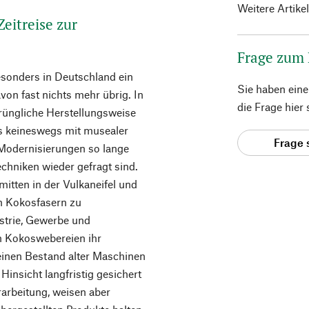
Weitere Artike
eitreise zur
Frage zum
esonders in Deutschland ein
Sie haben ein
avon fast nichts mehr übrig. In
die Frage hier
rüngliche Herstellungsweise
ngs keineswegs mit musealer
Frage 
Modernisierungen so lange
chniken wieder gefragt sind.
mitten in der Vulkaneifel und
on Kokosfasern zu
strie, Gewerbe und
en Kokoswebereien ihr
einen Bestand alter Maschinen
Hinsicht langfristig gesichert
rarbeitung, weisen aber