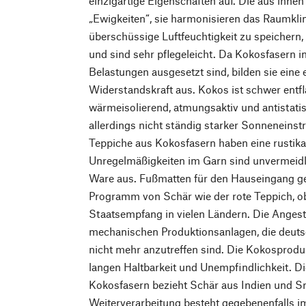
einzigartige Eigenschaften auf. Die aus ihnen
„Ewigkeiten“, sie harmonisieren das Raumkli
überschüssige Luftfeuchtigkeit zu speichern
und sind sehr pflegeleicht. Da Kokosfasern i
Belastungen ausgesetzt sind, bilden sie ein
Widerstandskraft aus. Kokos ist schwer ent
wärmeisolierend, atmungsaktiv und antistatis
allerdings nicht ständig starker Sonneneins
Teppiche aus Kokosfasern haben eine rustika
Unregelmäßigkeiten im Garn sind unvermeid
Ware aus. Fußmatten für den Hauseingang 
Programm von Schär wie der rote Teppich, o
Staatsempfang in vielen Ländern. Die Angeste
mechanischen Produktionsanlagen, die deuts
nicht mehr anzutreffen sind. Die Kokosprodu
langen Haltbarkeit und Unempfindlichkeit. D
Kokosfasern bezieht Schär aus Indien und Sri
Weiterverarbeitung besteht gegebenenfalls im