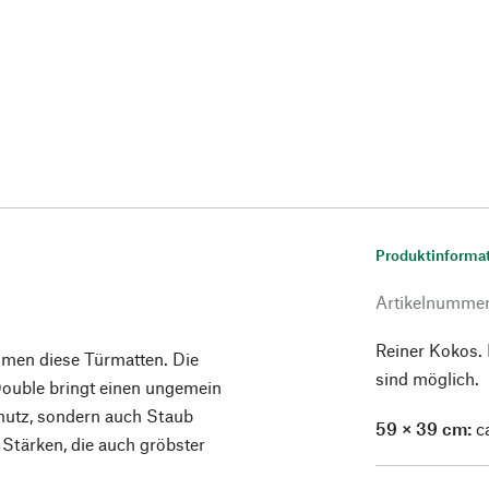
Produktinforma
Artikelnumme
Reiner Kokos.
mmen diese Türmatten. Die
sind möglich.
 Double bringt einen ungemein
hmutz, sondern auch Staub
59 × 39 cm:
ca
i Stärken, die auch gröbster