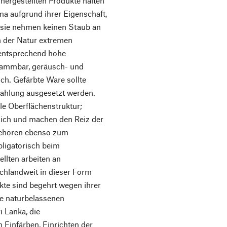
 hergestellten Produkte halten
ma aufgrund ihrer Eigenschaft,
, sie nehmen keinen Staub an
n der Natur extremen
e entsprechend hohe
flammbar, geräusch- und
ch. Gefärbte Ware sollte
trahlung ausgesetzt werden.
le Oberflächenstruktur;
lich und machen den Reiz der
gehören ebenso zum
bligatorisch beim
llten arbeiten an
chlandweit in dieser Form
kte sind begehrt wegen ihrer
ie naturbelassenen
 Lanka, die
 Einfärben, Einrichten der