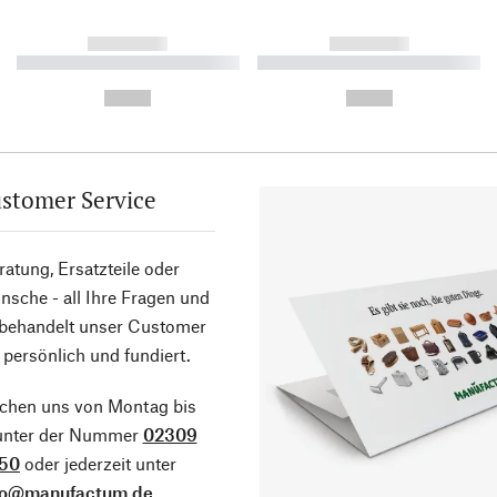
------------
------------
----------- ----------- ----------
----------- ----------- ----------
-
-
--,-- €
--,-- €
stomer Service
atung, Ersatzteile oder
sche - all Ihre Fragen und
 behandelt unser Customer
 persönlich und fundiert.
ichen uns von Montag bis
 unter der Nummer
02309
50
oder jederzeit unter
fo@manufactum.de