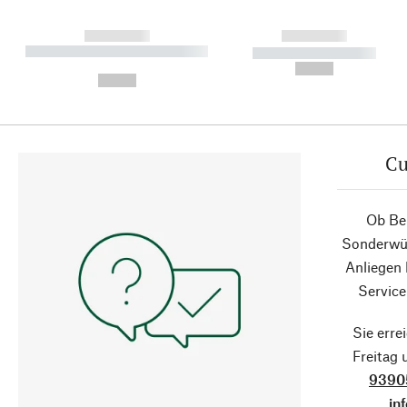
------------
------------
----------- ----------- ----------
----------- -----------
-
--,-- €
--,-- €
Cu
Ob Ber
Sonderwün
Anliegen
Service
Sie erre
Freitag
9390
in