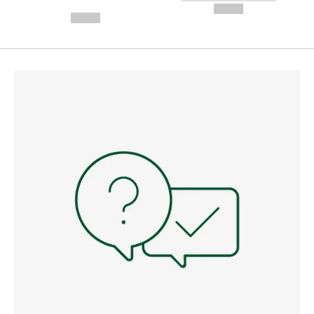
---
--,-- €
--,-- €