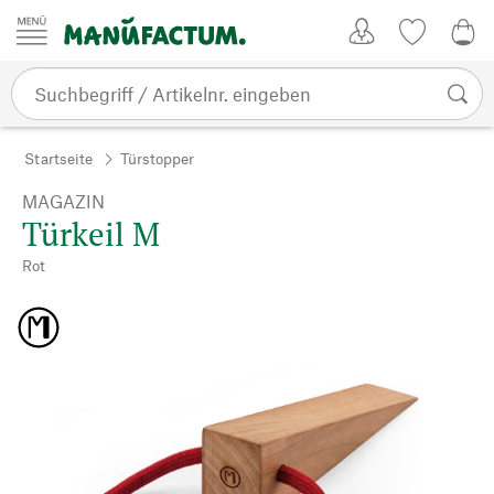
Zum Inhalt springen
Kundenkonto
Merkliste
0,0
Startseite
Türstopper
MAGAZIN
Türkeil M
Rot