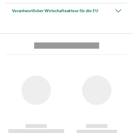
Verantwortlicher Wirtschaftsakteur für die EU
---------- --------------
------------
------------
----------- ----------- --------
----------- -----------