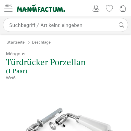
Zum Inhalt springen
Kundenkonto
Merkliste
0,0
Startseite
Beschläge
Mérigous
Türdrücker Porzellan
(1 Paar)
Weiß