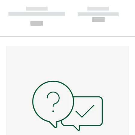
------------
------------
----------- ----------- --------
----------- -----------
---
--,-- €
--,-- €