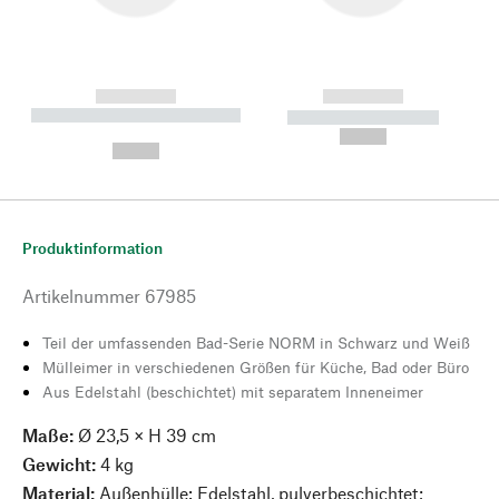
------------
------------
----------- ----------- --------
----------- -----------
---
--,-- €
--,-- €
Produktinformation
Artikelnummer
67985
Teil der umfassenden Bad-Serie NORM in Schwarz und Weiß
Mülleimer in verschiedenen Größen für Küche, Bad oder Büro
Aus Edelstahl (beschichtet) mit separatem Inneneimer
Maße:
Ø 23,5 × H 39 cm
Gewicht:
4 kg
Material:
Außenhülle: Edelstahl, pulverbeschichtet;