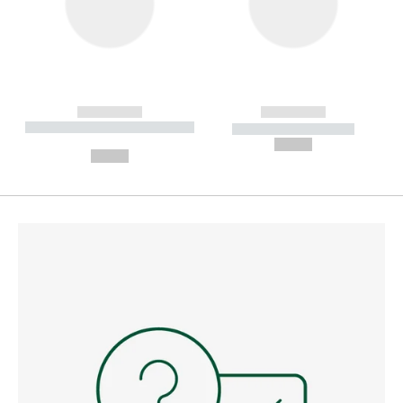
------------
------------
----------- ----------- --------
----------- -----------
---
--,-- €
--,-- €