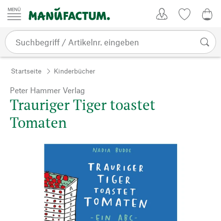
Zum Inhalt springen
Kundenkonto
Merkliste
0,0
Startseite
Kinderbücher
Peter Hammer Verlag
Trauriger Tiger toastet
Tomaten