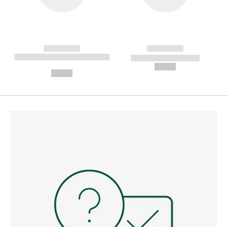
------------
------------
----------- ----------- --------
----------- -----------
---
--,-- €
--,-- €