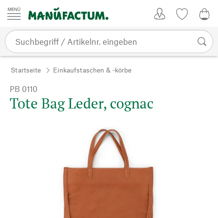
Zum Inhalt springen
Kundenkonto
Merkliste
0,0
Startseite
Einkaufstaschen & -körbe
PB 0110
Tote Bag Leder, cognac