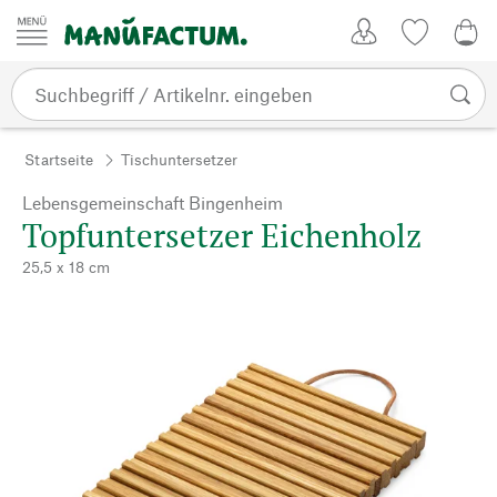
Zum Inhalt springen
Kundenkonto
Merkliste
0,0
Startseite
Tischuntersetzer
Lebensgemeinschaft Bingenheim
Topfuntersetzer Eichenholz
25,5 x 18 cm