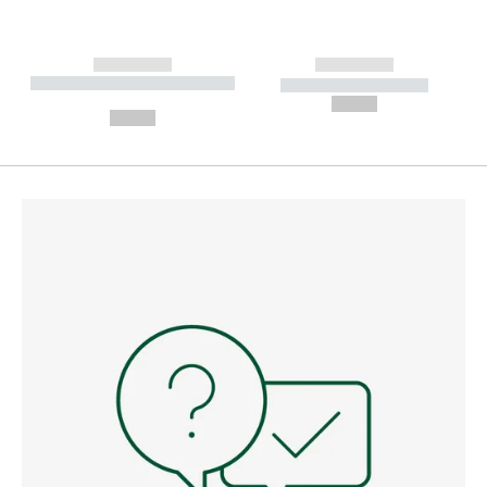
------------
------------
----------- ----------- --------
----------- -----------
---
--,-- €
--,-- €