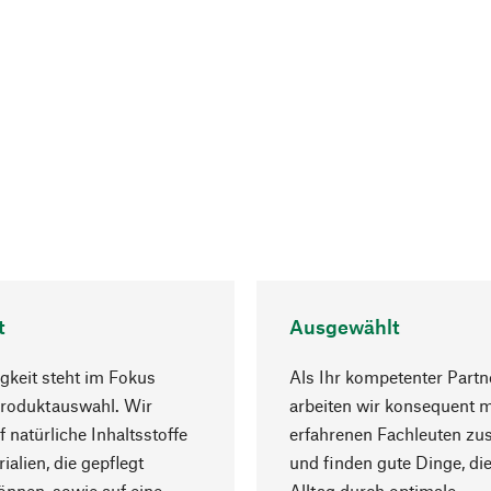
t
Ausgewählt
gkeit steht im Fokus
Als Ihr kompetenter Partn
Produktauswahl. Wir
arbeiten wir konsequent m
f natürliche Inhaltsstoffe
erfahrenen Fachleuten z
ialien, die gepflegt
und finden gute Dinge, die
nnen, sowie auf eine
Alltag durch optimale