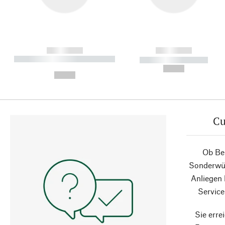
------------
------------
----------- ----------- ----------
----------- -----------
-
--,-- €
--,-- €
Cu
Ob Ber
Sonderwün
Anliegen
Service
Sie erre