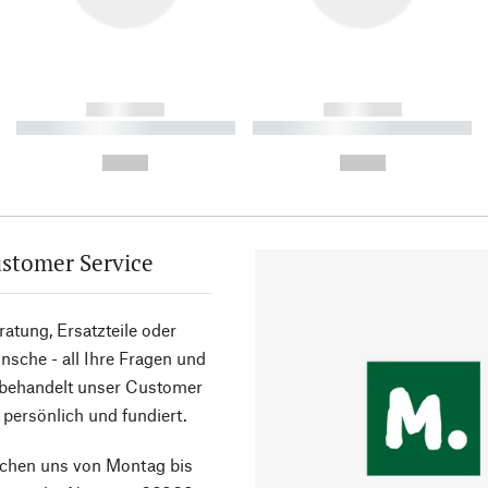
------------
------------
----------- ----------- ----------
----------- ----------- ----------
-
-
--,-- €
--,-- €
stomer Service
atung, Ersatzteile oder
sche - all Ihre Fragen und
 behandelt unser Customer
 persönlich und fundiert.
ichen uns von Montag bis