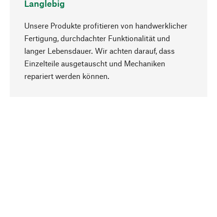
Langlebig
Unsere Produkte profitieren von handwerklicher
Fertigung, durchdachter Funktionalität und
langer Lebensdauer. Wir achten darauf, dass
Einzelteile ausgetauscht und Mechaniken
Nach oben
repariert werden können.
Bewusst
Nachhaltigkeit steht im Fokus unserer
Produktauswahl. Wir setzen auf natürliche
Inhaltsstoffe und Materialien, die gepflegt werden
können, sowie auf eine ressourcenschonende
und sozialverträgliche Produktion.