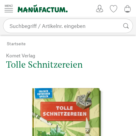
Zum Inhalt springen
Kundenkonto
Merkliste
0,0
Startseite
Komet Verlag
Tolle Schnitzereien