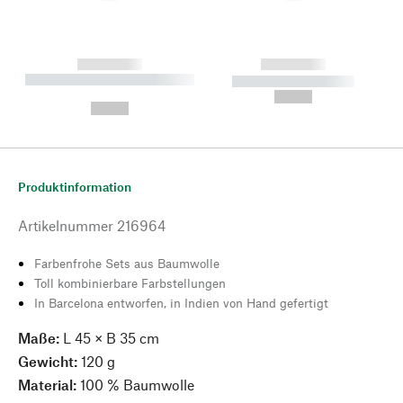
------------
------------
----------- ----------- --------
----------- -----------
---
--,-- €
--,-- €
Produktinformation
Artikelnummer
216964
Farbenfrohe Sets aus Baumwolle
Toll kombinierbare Farbstellungen
In Barcelona entworfen, in Indien von Hand gefertigt
Maße:
L 45 × B 35 cm
Gewicht:
120 g
Material:
100 % Baumwolle