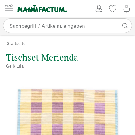
Zum Inhalt springen
Kundenkonto
Merkliste
0,0
Startseite
Tischset Merienda
Gelb-Lila