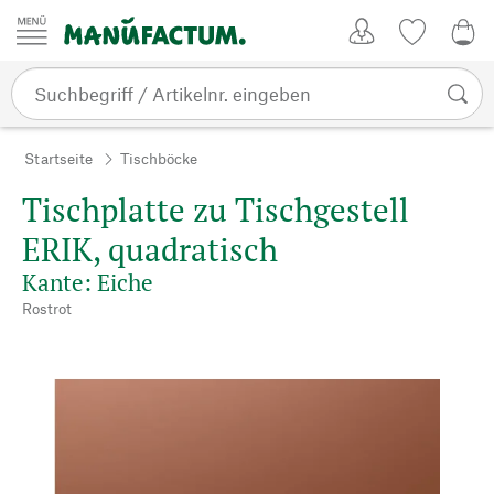
Zum Inhalt springen
Kundenkonto
Merkliste
0,0
Startseite
Tischböcke
Tischplatte zu Tischgestell
ERIK, quadratisch
Kante: Eiche
Rostrot