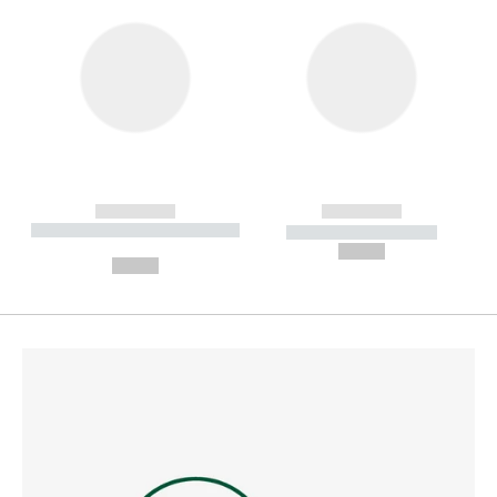
------------
------------
----------- ----------- --------
----------- -----------
---
--,-- €
--,-- €