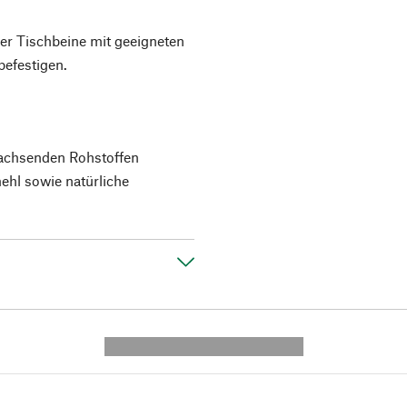
der Tischbeine mit geeigneten
efestigen.
wachsenden Rohstoffen
mehl sowie natürliche
---------- --------------