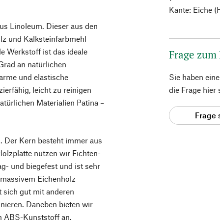
Kante: Eiche (
aus Linoleum. Dieser aus den
lz und Kalksteinfarbmehl
 Werkstoff ist das ideale
Frage zum
 Grad an natürlichen
arme und elastische
Sie haben ein
erfähig, leicht zu reinigen
die Frage hier
atürlichen Materialien Patina –
Frage 
an. Der Kern besteht immer aus
Holzplatte nutzen wir Fichten-
rag- und biegefest und ist sehr
aus massivem Eichenholz
t sich gut mit anderen
inieren. Daneben bieten wir
em ABS-Kunststoff an.