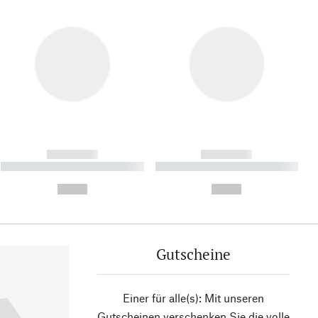
------------
------------
----------- ----------- ----------
----------- ----------- ----------
- -----------
-
--,-- €
--,-- €
Gutscheine
Einer für alle(s): Mit unseren
Gutscheinen verschenken Sie die volle