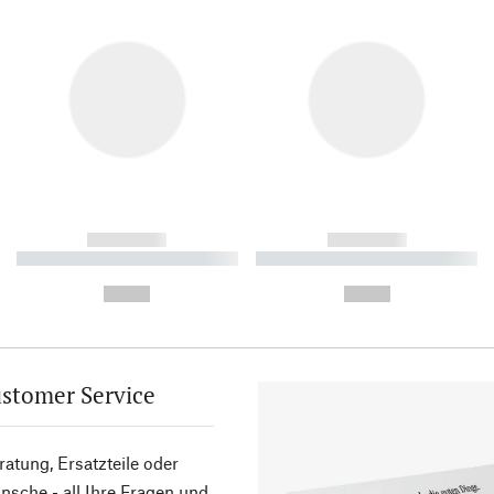
------------
------------
----------- ----------- ----------
----------- ----------- ----------
-
-
--,-- €
--,-- €
stomer Service
atung, Ersatzteile oder
sche - all Ihre Fragen und