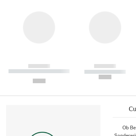
------------
------------
----------- ----------- ----------
----------- -----------
-
--,-- €
--,-- €
Cu
Ob Ber
Sonderwün