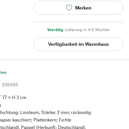
Merken
Vorrätig
,
Lieferung in 4-5 Wochen
Verfügbarkeit im Warenhaus
tion
r
206495
T 77 × H 3 cm
g
hichtung: Linoleum, Stärke: 2 mm; rückseitig
pier kaschiert; Plattenkern: Fichte
tschland), Pappel (Herkunft: Deutschland),