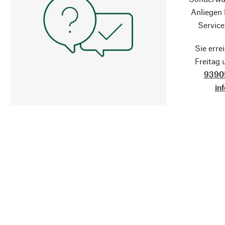
Anliegen
Service
Sie erre
Freitag
9390
in