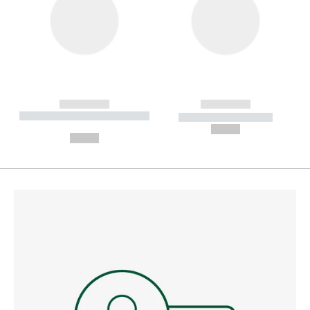
------------
------------
----------- ----------- --------
----------- -----------
---
--,-- €
--,-- €