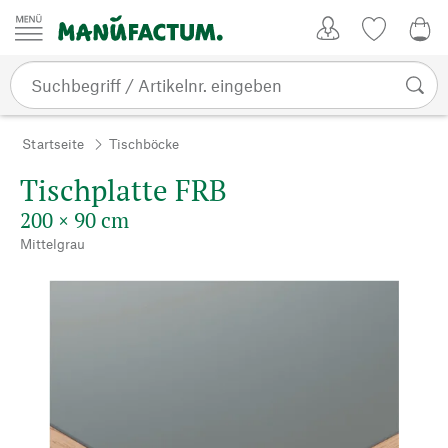
Zum Inhalt springen
Kundenkonto
Merkliste
0,0
Startseite
Tischböcke
Tischplatte FRB
200 × 90 cm
Mittelgrau