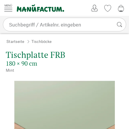
Zum Inhalt springen
Kundenkonto
Merkliste
0,0
Startseite
Tischböcke
Tischplatte FRB
180 × 90 cm
Mint