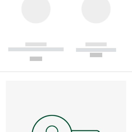
------------
------------
----------- ----------- --------
----------- -----------
---
--,-- €
--,-- €