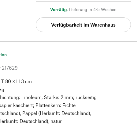
Vorrätig
,
Lieferung in 4-5 Wochen
Verfügbarkeit im Warenhaus
tion
r
217629
 T 80 × H 3 cm
kg
ichtung: Linoleum, Stärke: 2 mm; rückseitig
pier kaschiert; Plattenkern: Fichte
tschland), Pappel (Herkunft: Deutschland),
Herkunft: Deutschland), natur