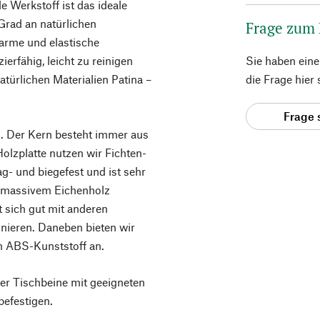
 Werkstoff ist das ideale
 Grad an natürlichen
Frage zum
arme und elastische
erfähig, leicht zu reinigen
Sie haben ein
atürlichen Materialien Patina –
die Frage hier
Frage 
an. Der Kern besteht immer aus
Holzplatte nutzen wir Fichten-
rag- und biegefest und ist sehr
aus massivem Eichenholz
t sich gut mit anderen
inieren. Daneben bieten wir
em ABS-Kunststoff an.
der Tischbeine mit geeigneten
efestigen.