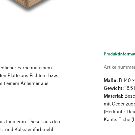
Produktinforma
Artikelnumme
edlicher Farbe mit einem
en Platte aus Fichten- bzw.
Maße:
B 140 ×
 mit einem Anleimer aus
Gewicht:
18,5 
Material:
Besch
mit Gegenzugpa
(Herkunft: Deu
Kante: Eiche (
aus Linoleum. Dieser aus den
lz und Kalksteinfarbmehl