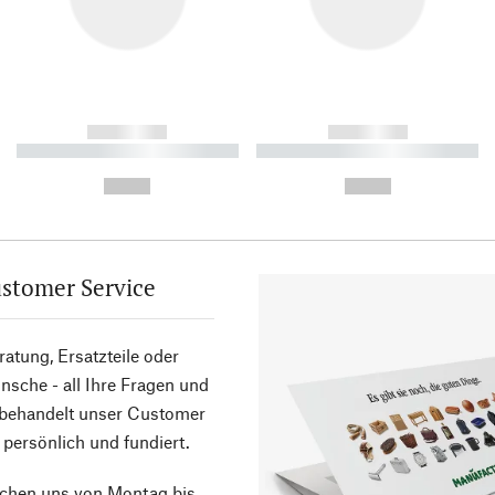
------------
------------
----------- ----------- ----------
----------- ----------- ----------
-
-
--,-- €
--,-- €
stomer Service
atung, Ersatzteile oder
sche - all Ihre Fragen und
 behandelt unser Customer
 persönlich und fundiert.
ichen uns von Montag bis