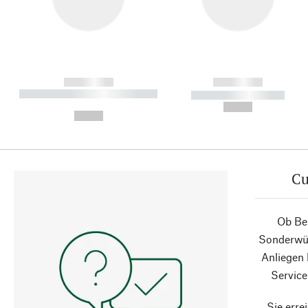
------------
------------
----------- ----------- ----------
----------- -----------
-
--,-- €
--,-- €
Cu
Ob Ber
Sonderwün
Anliegen
Service
Sie erre