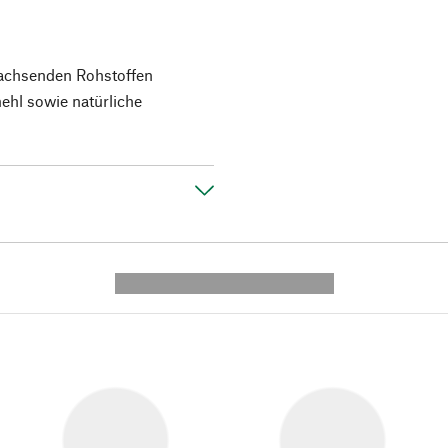
wachsenden Rohstoffen
mehl sowie natürliche
---------- --------------