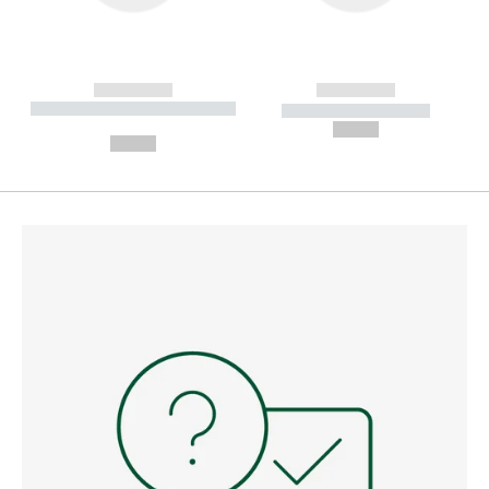
------------
------------
----------- ----------- --------
----------- -----------
---
--,-- €
--,-- €