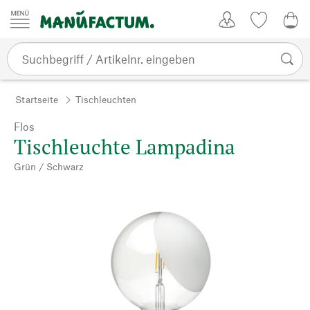
Zum Inhalt springen
Kundenkonto
Merkliste
0,0
Startseite
Tischleuchten
Flos
Tischleuchte Lampadina
Grün / Schwarz