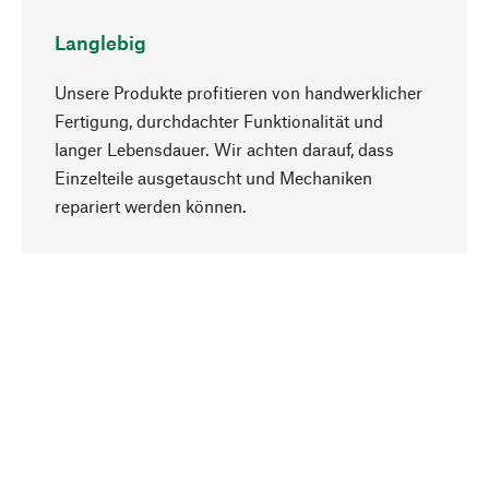
Langlebig
Unsere Produkte profitieren von handwerklicher
Fertigung, durchdachter Funktionalität und
langer Lebensdauer. Wir achten darauf, dass
Einzelteile ausgetauscht und Mechaniken
Nach oben
repariert werden können.
Bewusst
Nachhaltigkeit steht im Fokus unserer
Produktauswahl. Wir setzen auf natürliche
Inhaltsstoffe und Materialien, die gepflegt werden
können, sowie auf eine ressourcenschonende