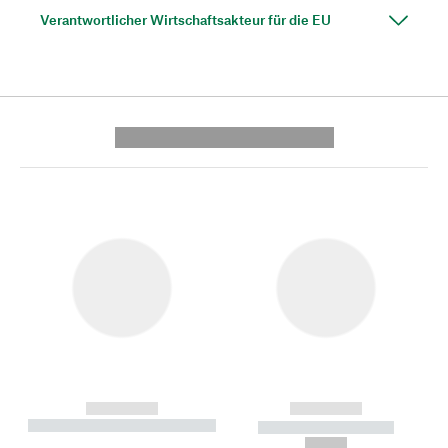
Verantwortlicher Wirtschaftsakteur für die EU
---------- --------------
------------
------------
----------- ----------- --------
----------- -----------
---
--,-- €