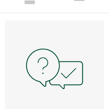
--,-- €