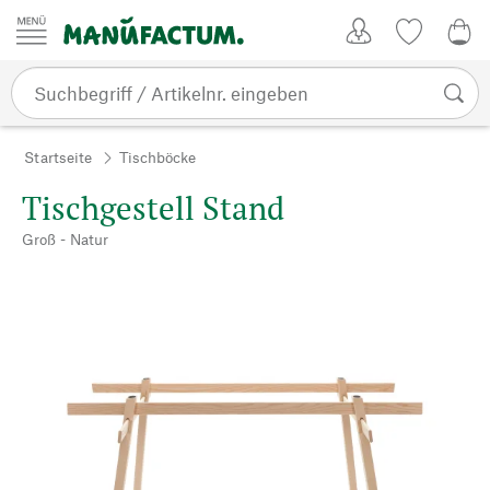
Zum Inhalt springen
Kundenkonto
Merkliste
0,0
Startseite
Tischböcke
Tischgestell Stand
Groß - Natur