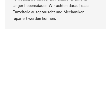
langer Lebensdauer. Wir achten darauf, dass
Einzelteile ausgetauscht und Mechaniken
Nach oben
repariert werden können.
Bewusst
Nachhaltigkeit steht im Fokus unserer
Produktauswahl. Wir setzen auf natürliche
Inhaltsstoffe und Materialien, die gepflegt werden
können, sowie auf eine ressourcenschonende
und sozialverträgliche Produktion.
Ausgewählt