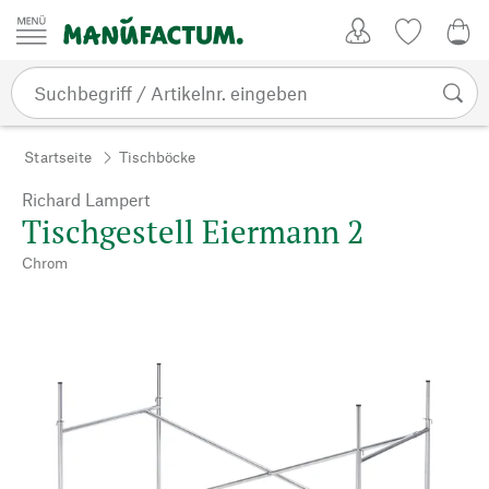
Zum Inhalt springen
Kundenkonto
Merkliste
0,0
Startseite
Tischböcke
Richard Lampert
Tischgestell Eiermann 2
Chrom