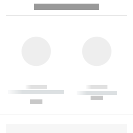
---------- --------------
------------
------------
----------- ----------- --------
----------- -----------
---
--,-- €
--,-- €