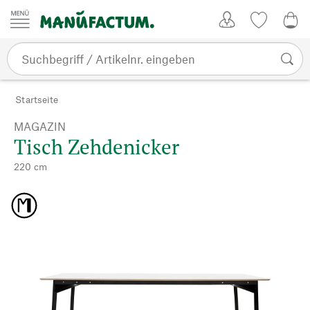
Zum Inhalt springen
Kundenkonto
Merkliste
0,0
Startseite
MAGAZIN
Tisch Zehdenicker
220 cm