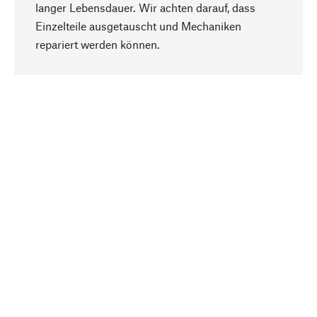
langer Lebensdauer. Wir achten darauf, dass
Einzelteile ausgetauscht und Mechaniken
Nach oben
repariert werden können.
Bewusst
Nachhaltigkeit steht im Fokus unserer
Produktauswahl. Wir setzen auf natürliche
Inhaltsstoffe und Materialien, die gepflegt werden
können, sowie auf eine ressourcenschonende
und sozialverträgliche Produktion.
Ausgewählt