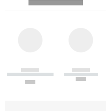
---------- --------------
------------
------------
----------- ----------- --------
----------- -----------
---
--,-- €
--,-- €