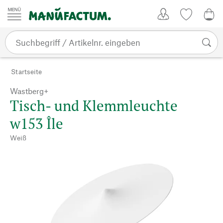
Zum Inhalt springen
Kundenkonto
Merkliste
0,0
Startseite
Wastberg+
Tisch- und Klemmleuchte
w153 Île
Weiß