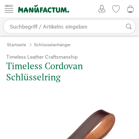
Zum Inhalt springen
Kundenkonto
Merkliste
0,0
Startseite
Schlüsselanhänger
Timeless Leather Craftsmanship
Timeless Cordovan
Schlüsselring