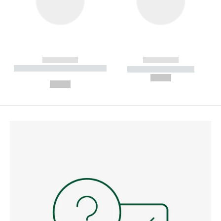
------------
------------
----------- ----------- --------
----------- -----------
---
--,-- €
--,-- €