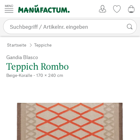
Zum Inhalt springen
Kundenkonto
Merkliste
0,0
Startseite
Teppiche
Gandia Blasco
Teppich Rombo
Beige-Koralle - 170 × 240 cm