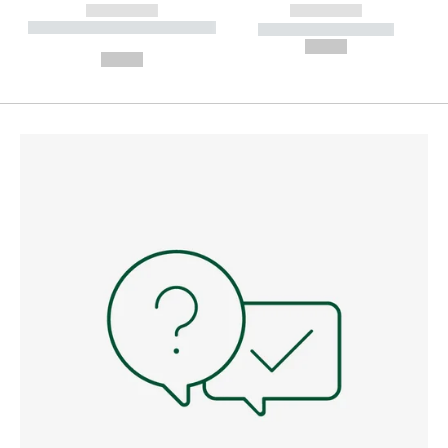
------------
------------
----------- ----------- --------
----------- -----------
---
--,-- €
--,-- €