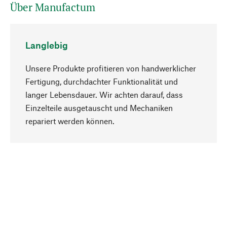
Über Manufactum
Langlebig
Unsere Produkte profitieren von handwerklicher
Fertigung, durchdachter Funktionalität und
langer Lebensdauer. Wir achten darauf, dass
Einzelteile ausgetauscht und Mechaniken
Nach oben
repariert werden können.
Bewusst
Nachhaltigkeit steht im Fokus unserer
Produktauswahl. Wir setzen auf natürliche
Inhaltsstoffe und Materialien, die gepflegt werden