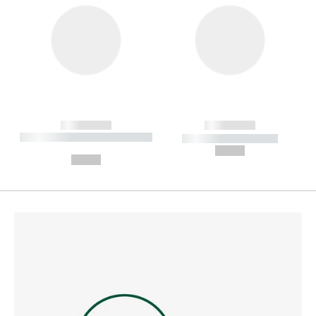
------------
------------
----------- ----------- --------
----------- -----------
---
--,-- €
--,-- €