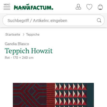
Zum Inhalt springen
Kundenkonto
Merkliste
0,0
Startseite
Teppiche
Gandia Blasco
Teppich Howzit
Rot - 170 × 240 cm