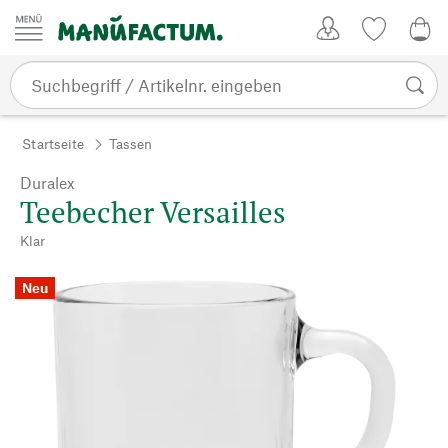
Zum Inhalt springen
Kundenkonto
Merkliste
0,0
Startseite
Tassen
Duralex
Teebecher Versailles
Klar
Neu