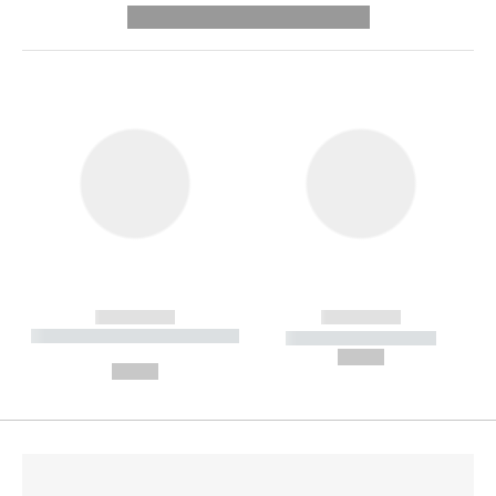
---------- --------------
------------
------------
----------- ----------- --------
----------- -----------
---
--,-- €
--,-- €