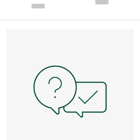
---
--,-- €
--,-- €