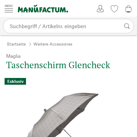
Zum Inhalt springen
Kundenkonto
Merkliste
0,0
Startseite
Weitere Accessoires
Maglia
Taschenschirm Glencheck
Exklusiv