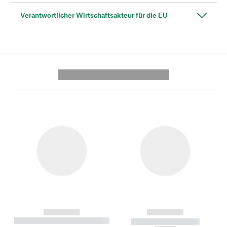
Verantwortlicher Wirtschaftsakteur für die EU
---------- --------------
------------
------------
----------- ----------- --------
----------- -----------