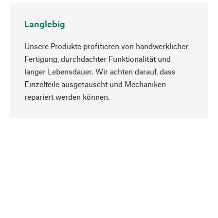
Langlebig
Unsere Produkte profitieren von handwerklicher
Fertigung, durchdachter Funktionalität und
langer Lebensdauer. Wir achten darauf, dass
Einzelteile ausgetauscht und Mechaniken
Nach oben
repariert werden können.
Bewusst
Nachhaltigkeit steht im Fokus unserer
Produktauswahl. Wir setzen auf natürliche
Inhaltsstoffe und Materialien, die gepflegt werden
können, sowie auf eine ressourcenschonende