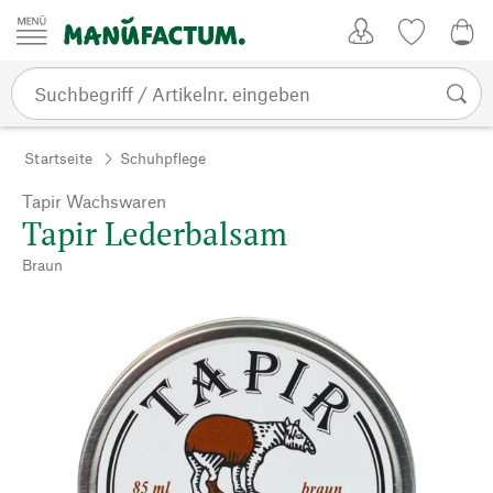
Zum Inhalt springen
Kundenkonto
Merkliste
0,0
Startseite
Schuhpflege
Tapir Wachswaren
Tapir Lederbalsam
Braun