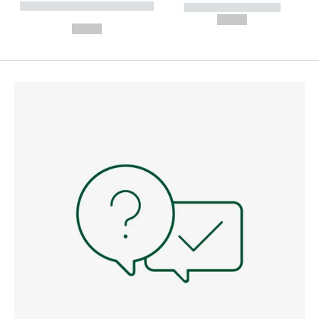
----------- ----------- --------
----------- -----------
---
--,-- €
--,-- €