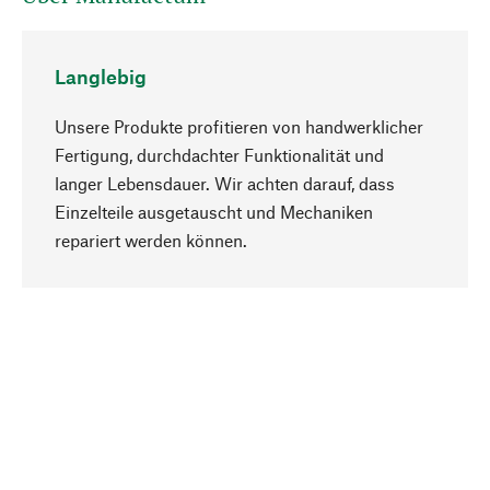
Langlebig
Unsere Produkte profitieren von handwerklicher
Fertigung, durchdachter Funktionalität und
langer Lebensdauer. Wir achten darauf, dass
Einzelteile ausgetauscht und Mechaniken
Nach oben
repariert werden können.
Bewusst
Nachhaltigkeit steht im Fokus unserer
Produktauswahl. Wir setzen auf natürliche
Inhaltsstoffe und Materialien, die gepflegt werden