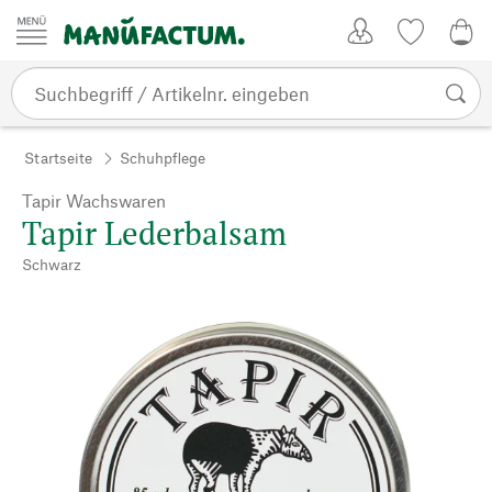
Zum Inhalt springen
Kundenkonto
Merkliste
0,0
Startseite
Schuhpflege
Tapir Wachswaren
Tapir Lederbalsam
Schwarz