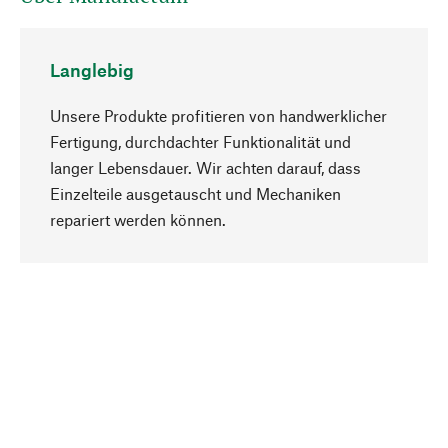
Langlebig
Unsere Produkte profitieren von handwerklicher
Fertigung, durchdachter Funktionalität und
langer Lebensdauer. Wir achten darauf, dass
Einzelteile ausgetauscht und Mechaniken
Nach oben
repariert werden können.
Bewusst
Nachhaltigkeit steht im Fokus unserer
Produktauswahl. Wir setzen auf natürliche
Inhaltsstoffe und Materialien, die gepflegt werden