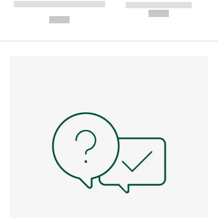
----------- ----------- --------
----------- -----------
---
--,-- €
--,-- €