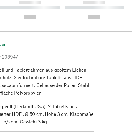
------------
------------
----------- ----------- ----------
----------- ----------- ----------
- -----------
-
--,-- €
--,-- €
tion
r
208947
ell und Tablettrahmen aus geöltem Eichen-
holz. 2 entnehmbare Tabletts aus HDF
ussbaumfurniert. Gehäuse der Rollen Stahl
uffläche Polypropylen.
geölt (Herkunft USA). 2 Tabletts aus
erter HDF , Ø 50 cm, Höhe 3 cm. Klappmaße
T 5,5 cm. Gewicht 3 kg.