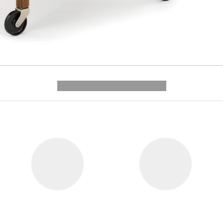
---------- --------------