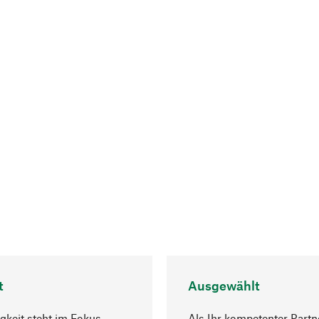
t
Ausgewählt
gkeit steht im Fokus
Als Ihr kompetenter Partn