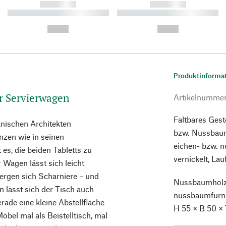
------------
------------
----------- ----------- ----------
----------- ----------- ----------
-
-
--,-- €
--,-- €
Produktinforma
er Servierwagen
Artikelnumme
Faltbares Gest
nischen Architekten
bzw. Nussbaum
nzen wie in seinen
eichen- bzw. n
 es, die beiden Tabletts zu
vernickelt, La
Wagen lässt sich leicht
rgen sich Scharniere – und
Nussbaumholz 
n lässt sich der Tisch auch
nussbaumfurni
rade eine kleine Abstellfläche
H 55 × B 50 × 
öbel mal als Beistelltisch, mal