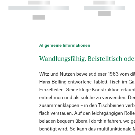
------------
------------
----------- ----------- ----------
----------- -----------
-
--,-- €
--,-- €
Allgemeine Informationen
Wandlungsfähig. Beistelltisch od
Witz und Nutzen beweist dieser 1963 vom dä
Hans Bølling entworfene Tablett-Tisch im Ga
Einzelteilen. Seine kluge Konstruktion erlaubt
entnehmen und als solche zu verwenden. Der 
zusammenklappen – in den Tischbeinen verbe
flach verstauen. Auf den leichtgängigen Rolle
beladen bequem überall dorthin fahren, wo ge
benötigt wird. So kann das multifunktionale M