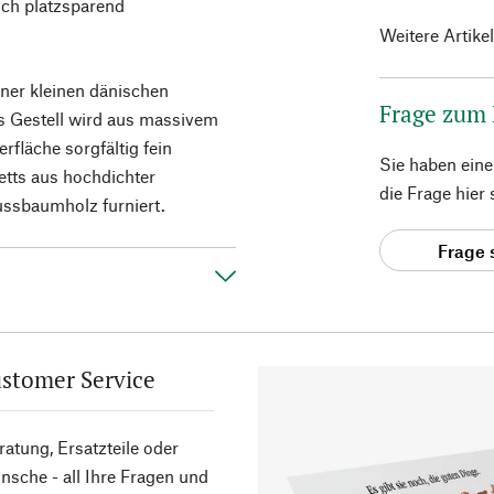
uch platzsparend
Weitere Artike
iner kleinen dänischen
Frage zum
as Gestell wird aus massivem
rfläche sorgfältig fein
Sie haben ein
letts aus hochdichter
die Frage hier
ussbaumholz furniert.
Frage 
stomer Service
atung, Ersatzteile oder
sche - all Ihre Fragen und