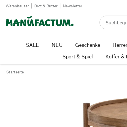
Zum Inhalt springen
Warenhäuser
Brot & Butter
Newsletter
SALE
NEU
Geschenke
Herre
Sport & Spiel
Koffer &
Startseite