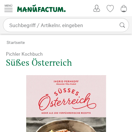
Zum Inhalt springen
Kundenkonto
Merkliste
0,0
Startseite
Pichler Kochbuch
Süßes Österreich