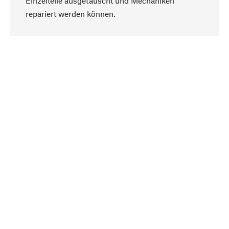
Einzelteile ausgetauscht und Mechaniken
Nach oben
repariert werden können.
Bewusst
Nachhaltigkeit steht im Fokus unserer
Produktauswahl. Wir setzen auf natürliche
Inhaltsstoffe und Materialien, die gepflegt werden
können, sowie auf eine ressourcenschonende
und sozialverträgliche Produktion.
Ausgewählt
Als Ihr kompetenter Partner arbeiten wir