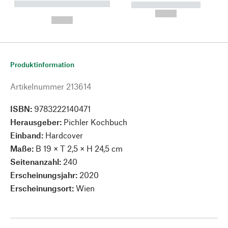
----------- ----------- --------
----------- -----------
---
--,-- €
--,-- €
Produktinformation
Artikelnummer
213614
ISBN:
9783222140471
Herausgeber:
Pichler Kochbuch
Einband:
Hardcover
Maße:
B 19 × T 2,5 × H 24,5 cm
Seitenanzahl:
240
Erscheinungsjahr:
2020
Erscheinungsort:
Wien