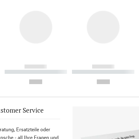
------------
------------
----------- ----------- ----------
----------- ----------- ----------
-
-
--,-- €
--,-- €
stomer Service
atung, Ersatzteile oder
sche - all Ihre Fragen und