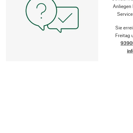
Anliegen
Service
Sie erre
Freitag
9390
in