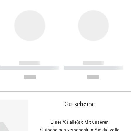
------------
------------
----------- ----------- ----------
----------- ----------- ----------
- -----------
-
--,-- €
--,-- €
Gutscheine
Einer für alle(s): Mit unseren
Gutscheinen verschenken Sie die volle