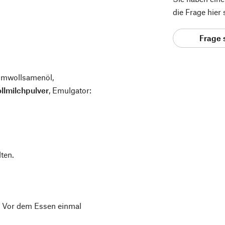
die Frage hier
Frage 
aumwollsamenöl,
llmilchpulver
, Emulgator:
ten.
n. Vor dem Essen einmal