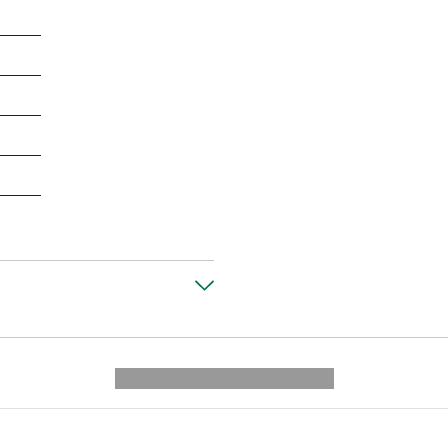
---------- --------------