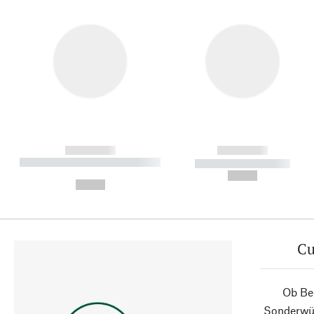
------------
------------
----------- ----------- ----------
----------- -----------
-
--,-- €
--,-- €
Cu
Ob Ber
Sonderwün