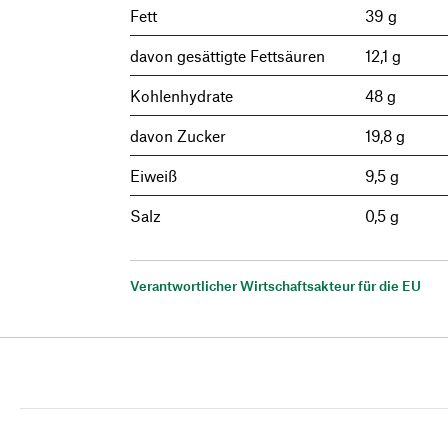
Fett
39 g
davon gesättigte Fettsäuren
12,1 g
Kohlenhydrate
48 g
davon Zucker
19,8 g
Eiweiß
9,5 g
Salz
0,5 g
Verantwortlicher Wirtschaftsakteur für die EU