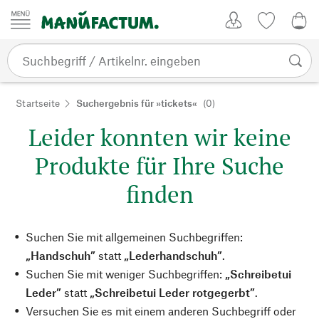
Zum Inhalt springen
Kundenkonto
Merkliste
0,0
Startseite
Suchergebnis für »tickets«
(0)
Leider konnten wir keine
Produkte für Ihre Suche
finden
Suchen Sie mit allgemeinen Suchbegriffen:
„Handschuh”
statt
„Lederhandschuh”
.
Suchen Sie mit weniger Suchbegriffen:
„Schreibetui
Leder”
statt
„Schreibetui Leder rotgegerbt”
.
Versuchen Sie es mit einem anderen Suchbegriff oder