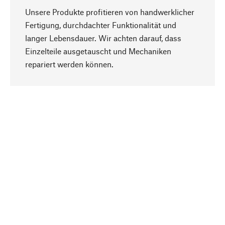
Unsere Produkte profitieren von handwerklicher
Fertigung, durchdachter Funktionalität und
langer Lebensdauer. Wir achten darauf, dass
Einzelteile ausgetauscht und Mechaniken
Nach oben
repariert werden können.
Bewusst
Nachhaltigkeit steht im Fokus unserer
Produktauswahl. Wir setzen auf natürliche
Inhaltsstoffe und Materialien, die gepflegt werden
können, sowie auf eine ressourcenschonende
und sozialverträgliche Produktion.