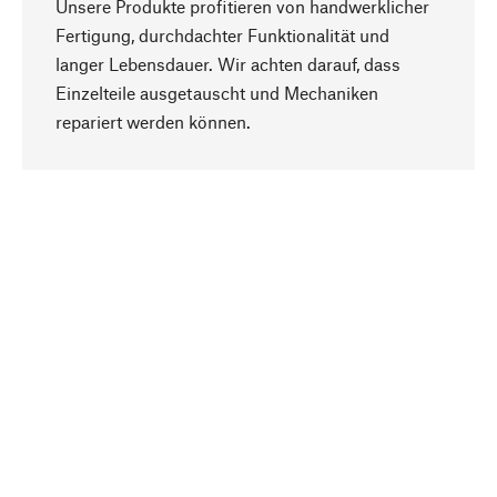
Unsere Produkte profitieren von handwerklicher
Fertigung, durchdachter Funktionalität und
langer Lebensdauer. Wir achten darauf, dass
Einzelteile ausgetauscht und Mechaniken
Nach oben
repariert werden können.
Bewusst
Nachhaltigkeit steht im Fokus unserer
Produktauswahl. Wir setzen auf natürliche
Inhaltsstoffe und Materialien, die gepflegt werden
können, sowie auf eine ressourcenschonende
und sozialverträgliche Produktion.