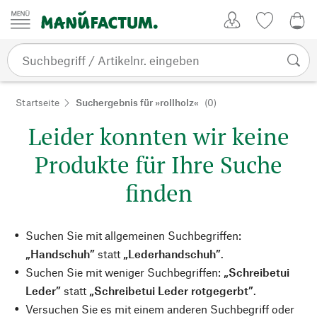
Zum Inhalt springen
Kundenkonto
Merkliste
0,0
Startseite
Suchergebnis für »rollholz«
(0)
Leider konnten wir keine
Produkte für Ihre Suche
finden
Suchen Sie mit allgemeinen Suchbegriffen:
„Handschuh”
statt
„Lederhandschuh”
.
Suchen Sie mit weniger Suchbegriffen:
„Schreibetui
Leder”
statt
„Schreibetui Leder rotgegerbt”
.
Versuchen Sie es mit einem anderen Suchbegriff oder