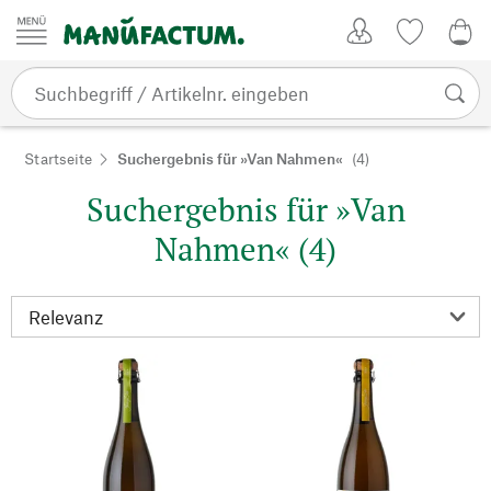
Zum Inhalt springen
Kundenkonto
Merkliste
0,0
Startseite
Suchergebnis für »Van Nahmen«
(4)
Suchergebnis für »Van
Nahmen« (4)