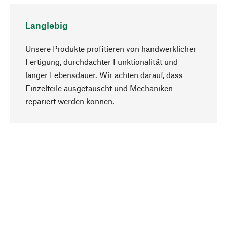
Langlebig
Unsere Produkte profitieren von handwerklicher
Fertigung, durchdachter Funktionalität und
langer Lebensdauer. Wir achten darauf, dass
Einzelteile ausgetauscht und Mechaniken
Nach oben
repariert werden können.
Bewusst
Nachhaltigkeit steht im Fokus unserer
Produktauswahl. Wir setzen auf natürliche
Inhaltsstoffe und Materialien, die gepflegt werden
können, sowie auf eine ressourcenschonende