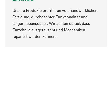
Unsere Produkte profitieren von handwerklicher
Fertigung, durchdachter Funktionalität und
langer Lebensdauer. Wir achten darauf, dass
Einzelteile ausgetauscht und Mechaniken
Nach oben
repariert werden können.
Bewusst
Nachhaltigkeit steht im Fokus unserer
Produktauswahl. Wir setzen auf natürliche
Inhaltsstoffe und Materialien, die gepflegt werden
können, sowie auf eine ressourcenschonende
und sozialverträgliche Produktion.