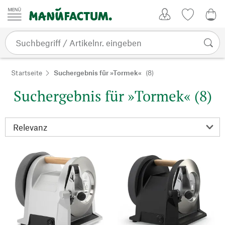
Zum Inhalt springen
Kundenkonto
Merkliste
0,0
Startseite
Suchergebnis für »Tormek«
(8)
Suchergebnis für »Tormek« (8)