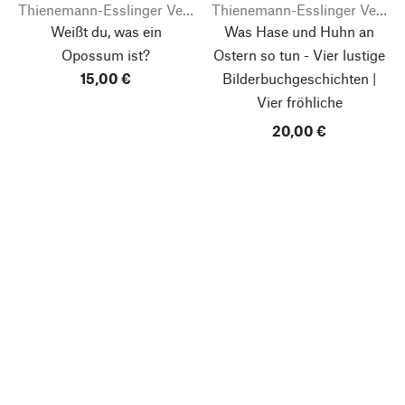
Thienemann-Esslinger Verlag
Thienemann-Esslinger Verlag
Weißt du, was ein
Was Hase und Huhn an
Opossum ist?
Ostern so tun - Vier lustige
15,00 €
Bilderbuchgeschichten |
Vier fröhliche
Ostergeschichten
20,00 €