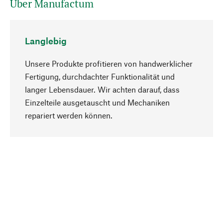
Über Manufactum
Langlebig
Unsere Produkte profitieren von handwerklicher
Fertigung, durchdachter Funktionalität und
langer Lebensdauer. Wir achten darauf, dass
Einzelteile ausgetauscht und Mechaniken
Nach oben
repariert werden können.
Bewusst
Nachhaltigkeit steht im Fokus unserer
Produktauswahl. Wir setzen auf natürliche
Inhaltsstoffe und Materialien, die gepflegt werden