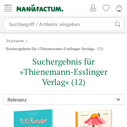
Zum Inhalt springen
Kundenkonto
Merkliste
0,0
Startseite
Suchergebnis für »Thienemann-Esslinger Verlag«
(12)
Suchergebnis für
»Thienemann-Esslinger
Verlag« (12)